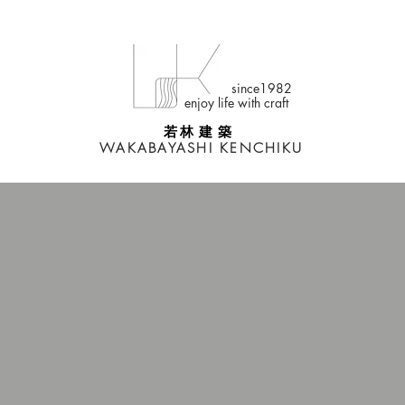
since1982
enjoy life with craft
若 林 建 築
WAKABAYASHI KENCHIKU