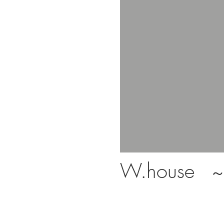
W.house
～