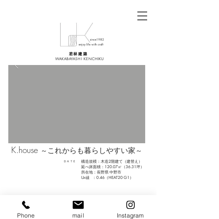
since1982
enjoy life with craft
若 林 建 築
WAKABAYASHI KENCHIKU
K
.house
これからも暮らしやすい家
～
～
構造規模：木造2階建て（
​建替え
）
ＤＡＴＥ
延べ床面積：120.07㎡（36.31坪）
所在地：長野県 中野市
U
値
：0.46
（
HEAT20 G1
）
A
若林建築 WKABAYASHI KENCHIKU
CONTACT
Phone
mail
Instagram